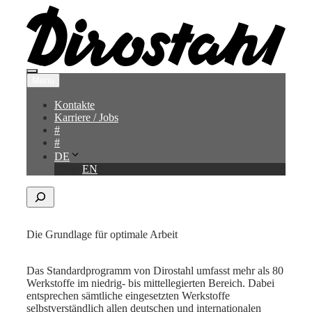
Zum
Inhalt
springen
Menü
Menu
Kontakte
Karriere / Jobs
#
#
DE
EN
Search
Die Grundlage für optimale Arbeit
Unsere Werkstoffe
Das Standardprogramm von Dirostahl umfasst mehr als 80
Werkstoffe im niedrig- bis mittellegierten Bereich. Dabei
entsprechen sämtliche eingesetzten Werkstoffe
selbstverständlich allen deutschen und internationalen