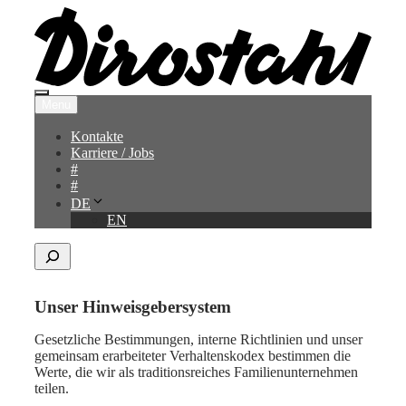
Zum
Inhalt
springen
Menü
Menu
Kontakte
Karriere / Jobs
#
#
DE
EN
Search
Unser Hinweisgebersystem
Gesetzliche Bestimmungen, interne Richtlinien und unser
gemeinsam erarbeiteter Verhaltenskodex bestimmen die
Werte, die wir als traditionsreiches Familienunternehmen
teilen.